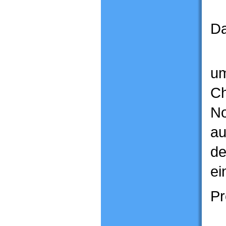
Da
um
Ch
No
au
de
ei
Pr