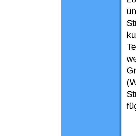
un
St
ku
Te
we
Gr
(W
St
fü