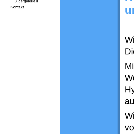
Bildergalerie II
u
Kontakt
Wi
Di
Mi
We
Hy
au
Wi
vo