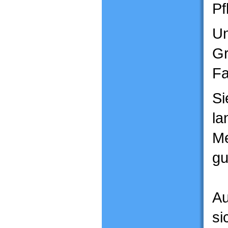
Pf
Un
Gr
Fa
Si
la
Me
gu
Au
si