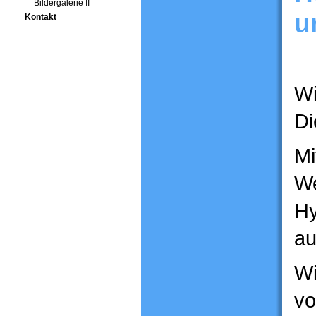
Bildergalerie II
u
Kontakt
Wi
Di
Mi
We
Hy
au
Wi
vo