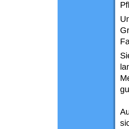
Pf
Un
Gr
Fa
Si
la
Me
gu
Au
si